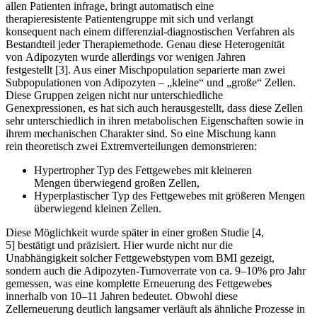
allen Patienten infrage, bringt automatisch eine
therapieresistente Patientengruppe mit sich und verlangt
konsequent nach einem differenzial-diagnostischen Verfahren als
Bestandteil jeder Therapiemethode. Genau diese Heterogenität
von Adipozyten wurde allerdings vor wenigen Jahren
festgestellt [3]. Aus einer Mischpopulation separierte man zwei
Subpopulationen von Adipozyten – „kleine“ und „große“ Zellen.
Diese Gruppen zeigen nicht nur unterschiedliche
Genexpressionen, es hat sich auch herausgestellt, dass diese Zellen
sehr unterschiedlich in ihren metabolischen Eigenschaften sowie in
ihrem mechanischen Charakter sind. So eine Mischung kann
rein theoretisch zwei Extremverteilungen demonstrieren:
Hypertropher Typ des Fettgewebes mit kleineren
Mengen überwiegend großen Zellen,
Hyperplastischer Typ des Fettgewebes mit größeren Mengen
überwiegend kleinen Zellen.
Diese Möglichkeit wurde später in einer großen Studie [4,
5] bestätigt und präzisiert. Hier wurde nicht nur die
Unabhängigkeit solcher Fettgewebstypen vom BMI gezeigt,
sondern auch die Adipozyten-Turnoverrate von ca. 9–10% pro Jahr
gemessen, was eine komplette Erneuerung des Fettgewebes
innerhalb von 10–11 Jahren bedeutet. Obwohl diese
Zellerneuerung deutlich langsamer verläuft als ähnliche Prozesse in