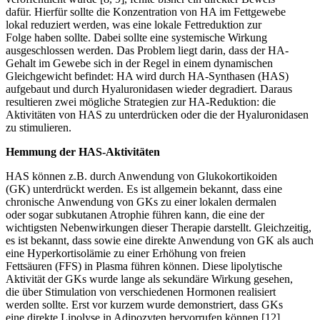
dafür. Hierfür sollte die Konzentration von HA im Fettgewebe
lokal reduziert werden, was eine lokale Fettreduktion zur
Folge haben sollte. Dabei sollte eine systemische Wirkung
ausgeschlossen werden. Das Problem liegt darin, dass der HA-
Gehalt im Gewebe sich in der Regel in einem dynamischen
Gleichgewicht befindet: HA wird durch HA-Synthasen (HAS)
aufgebaut und durch Hyaluronidasen wieder degradiert. Daraus
resultieren zwei mögliche Strategien zur HA-Reduktion: die
Aktivitäten von HAS zu unterdrücken oder die der Hyaluronidasen
zu stimulieren.
Hemmung der HAS-Aktivitäten
HAS können z.B. durch Anwendung von Glukokortikoiden
(GK) unterdrückt werden. Es ist allgemein bekannt, dass eine
chronische Anwendung von GKs zu einer lokalen dermalen
oder sogar subkutanen Atrophie führen kann, die eine der
wichtigsten Nebenwirkungen dieser Therapie darstellt. Gleichzeitig,
es ist bekannt, dass sowie eine direkte Anwendung von GK als auch
eine Hyperkortisolämie zu einer Erhöhung von freien
Fettsäuren (FFS) in Plasma führen können. Diese lipolytische
Aktivität der GKs wurde lange als sekundäre Wirkung gesehen,
die über Stimulation von verschiedenen Hormonen realisiert
werden sollte. Erst vor kurzem wurde demonstriert, dass GKs
eine direkte Lipolyse in Adipozyten hervorrufen können [12].