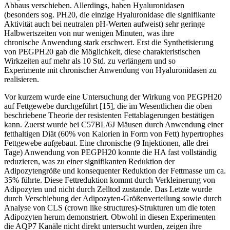
Abbaus verschieben. Allerdings, haben Hyaluronidasen
(besonders sog. PH20, die einzige Hyaluronidase die signifikante
Aktivität auch bei neutralen pH-Werten aufweist) sehr geringe
Halbwertszeiten von nur wenigen Minuten, was ihre
chronische Anwendung stark erschwert. Erst die Synthetisierung
von PEGPH20 gab die Möglichkeit, diese charakteristischen
Wirkzeiten auf mehr als 10 Std. zu verlängern und so
Experimente mit chronischer Anwendung von Hyaluronidasen zu
realisieren.
Vor kurzem wurde eine Untersuchung der Wirkung von PEGPH20
auf Fettgewebe durchgeführt [15], die im Wesentlichen die oben
beschriebene Theorie der resistenten Fettablagerungen bestätigen
kann. Zuerst wurde bei C57BL/6J Mäusen durch Anwendung einer
fetthaltigen Diät (60% von Kalorien in Form von Fett) hypertrophes
Fettgewebe aufgebaut. Eine chronische (9 Injektionen, alle drei
Tage) Anwendung von PEGPH20 konnte die HA fast vollständig
reduzieren, was zu einer signifikanten Reduktion der
Adipozytengröße und konsequenter Reduktion der Fettmasse um ca.
35% führte. Diese Fettreduktion kommt durch Verkleinerung von
Adipozyten und nicht durch Zelltod zustande. Das Letzte wurde
durch Verschiebung der Adipozyten-Größenverteilung sowie durch
Analyse von CLS (crown like structures)-Strukturen um die toten
Adipozyten herum demonstriert. Obwohl in diesen Experimenten
die AQP7 Kanäle nicht direkt untersucht wurden, zeigen ihre