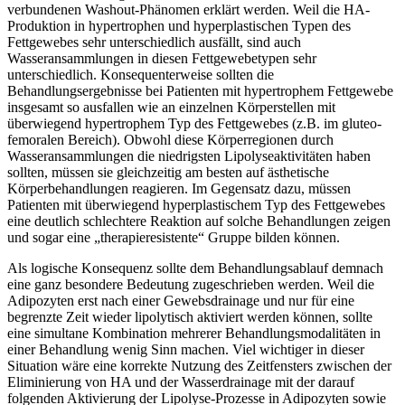
verbundenen Washout-Phänomen erklärt werden. Weil die HA-
Produktion in hypertrophen und hyperplastischen Typen des
Fettgewebes sehr unterschiedlich ausfällt, sind auch
Wasseransammlungen in diesen Fettgewebetypen sehr
unterschiedlich. Konsequenterweise sollten die
Behandlungsergebnisse bei Patienten mit hypertrophem Fettgewebe
insgesamt so ausfallen wie an einzelnen Körperstellen mit
überwiegend hypertrophem Typ des Fettgewebes (z.B. im gluteo-
femoralen Bereich). Obwohl diese Körperregionen durch
Wasseransammlungen die niedrigsten Lipolyseaktivitäten haben
sollten, müssen sie gleichzeitig am besten auf ästhetische
Körperbehandlungen reagieren. Im Gegensatz dazu, müssen
Patienten mit überwiegend hyperplastischem Typ des Fettgewebes
eine deutlich schlechtere Reaktion auf solche Behandlungen zeigen
und sogar eine „therapieresistente“ Gruppe bilden können.
Als logische Konsequenz sollte dem Behandlungsablauf demnach
eine ganz besondere Bedeutung zugeschrieben werden. Weil die
Adipozyten erst nach einer Gewebsdrainage und nur für eine
begrenzte Zeit wieder lipolytisch aktiviert werden können, sollte
eine simultane Kombination mehrerer Behandlungsmodalitäten in
einer Behandlung wenig Sinn machen. Viel wichtiger in dieser
Situation wäre eine korrekte Nutzung des Zeitfensters zwischen der
Eliminierung von HA und der Wasserdrainage mit der darauf
folgenden Aktivierung der Lipolyse-Prozesse in Adipozyten sowie