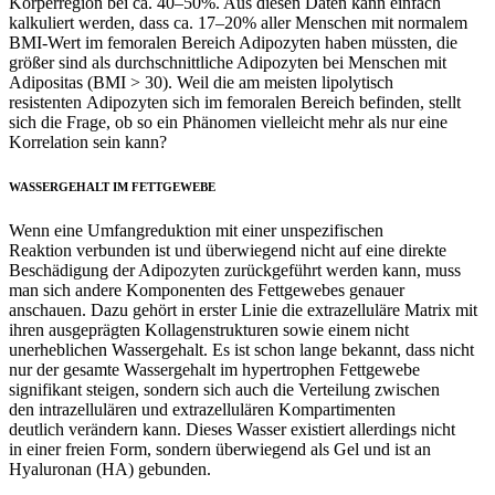
Körperregion bei ca. 40–50%. Aus diesen Daten kann einfach
kalkuliert werden, dass ca. 17–20% aller Menschen mit normalem
BMI-Wert im femoralen Bereich Adipozyten haben müssten, die
größer sind als durchschnittliche Adipozyten bei Menschen mit
Adipositas (BMI > 30). Weil die am meisten lipolytisch
resistenten Adipozyten sich im femoralen Bereich befinden, stellt
sich die Frage, ob so ein Phänomen vielleicht mehr als nur eine
Korrelation sein kann?
WASSERGEHALT IM FETTGEWEBE
Wenn eine Umfangreduktion mit einer unspezifischen
Reaktion verbunden ist und überwiegend nicht auf eine direkte
Beschädigung der Adipozyten zurückgeführt werden kann, muss
man sich andere Komponenten des Fettgewebes genauer
anschauen. Dazu gehört in erster Linie die extrazelluläre Matrix mit
ihren ausgeprägten Kollagenstrukturen sowie einem nicht
unerheblichen Wassergehalt. Es ist schon lange bekannt, dass nicht
nur der gesamte Wassergehalt im hypertrophen Fettgewebe
signifikant steigen, sondern sich auch die Verteilung zwischen
den intrazellulären und extrazellulären Kompartimenten
deutlich verändern kann. Dieses Wasser existiert allerdings nicht
in einer freien Form, sondern überwiegend als Gel und ist an
Hyaluronan (HA) gebunden.