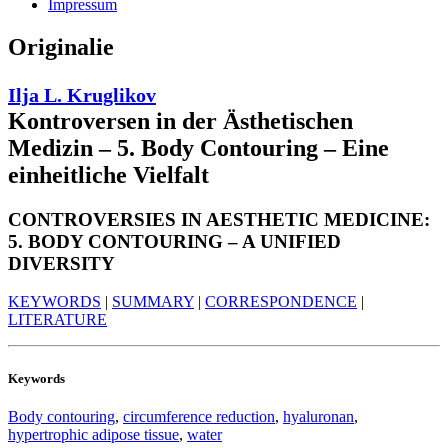
Impressum
Originalie
Ilja L. Kruglikov
Kontroversen in der Ästhetischen
Medizin – 5. Body Contouring – Eine
einheitliche Vielfalt
CONTROVERSIES IN AESTHETIC MEDICINE:
5. BODY CONTOURING – A UNIFIED
DIVERSITY
KEYWORDS
|
SUMMARY
|
CORRESPONDENCE
|
LITERATURE
Keywords
Body contouring
,
circumference reduction
,
hyaluronan
,
hypertrophic adipose tissue
,
water