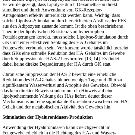
Es wurde gezeigt, dass Lipolyse durch Dexamethason direkt
stimuliert und durch Anwendung von GK-Rezeptor-
Antagonisten effektiv unterdrückt werden kann. Wichtig, dass
solche Lipolyse-Stimulation durch erleichterten Ausfluss der FFS
aus den Adipozyten zustande kommt. Ist die oben beschriebene
Theorie der lipolytischen Resistenz von hypertrophen
Fettablagerungen korrekt, muss solche Lipolyse-Stimulation durch
GKs mit einer effektiven Senkung des HA-Gehaltes im
Fettgewebe verbunden sein. Vor kurzem wurde tatsächlich gezeigt,
dass GKs eine schnelle Reduktion des HA-Gehaltes im Gewebe
durch Suppression der HAS-2 hervorrufen [13, 14]. Es findet
dabei keine direkte Degradierung der HA durch GK statt.
Chronische Suppression der HAS-2 bewirkt eine erhebliche
Reduktion des HA-Gehaltes binnen weniger Tage und führt zu
signifikantem Wasserverlust und Atrophie des Gewebes. Obwohl
das kein direkter Beweis sondern nur ein Hinweis auf eine
lipolysehemmende Wirkung des HAs liefert, deutet dieser
Mechanismus auf eine signifikante Korrelation zwischen dem HA-
Gehalt und der metabolischen Aktivität des Gewebes hin.
Stimulation der Hyaluronidasen-Produktion
Anwendung der Hyaluronidasen kann Gleichgewicht im
Fettgewebe erheblich in die Richtung des HA- und Wasser-