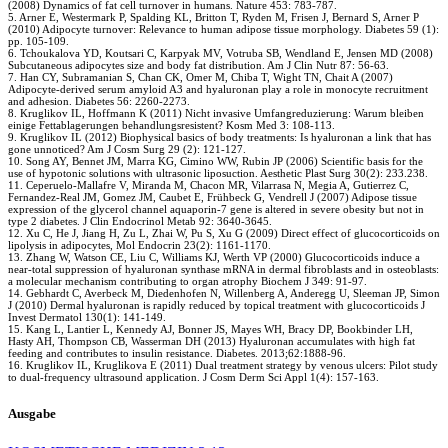
(2008) Dynamics of fat cell turnover in humans. Nature 453: 783-787.
5. Arner E, Westermark P, Spalding KL, Britton T, Ryden M, Frisen J, Bernard S, Arner P
(2010) Adipocyte turnover: Relevance to human adipose tissue morphology. Diabetes 59 (1):
pp. 105-109.
6. Tchoukalova YD, Koutsari C, Karpyak MV, Votruba SB, Wendland E, Jensen MD (2008)
Subcutaneous adipocytes size and body fat distribution. Am J Clin Nutr 87: 56-63.
7. Han CY, Subramanian S, Chan CK, Omer M, Chiba T, Wight TN, Chait A (2007)
Adipocyte-derived serum amyloid A3 and hyaluronan play a role in monocyte recruitment
and adhesion. Diabetes 56: 2260-2273.
8. Kruglikov IL, Hoffmann K (2011) Nicht invasive Umfangreduzierung: Warum bleiben
einige Fettablagerungen behandlungsresistent? Kosm Med 3: 108-113.
9. Kruglikov IL (2012) Biophysical basics of body treatments: Is hyaluronan a link that has
gone unnoticed? Am J Cosm Surg 29 (2): 121-127.
10. Song AY, Bennet JM, Marra KG, Cimino WW, Rubin JP (2006) Scientific basis for the
use of hypotonic solutions with ultrasonic liposuction. Aesthetic Plast Surg 30(2): 233.238.
11. Ceperuelo-Mallafre V, Miranda M, Chacon MR, Vilarrasa N, Megia A, Gutierrez C,
Fernandez-Real JM, Gomez JM, Caubet E, Frühbeck G, Vendrell J (2007) Adipose tissue
expression of the glycerol channel aquaporin-7 gene is altered in severe obesity but not in
type 2 diabetes. J Clin Endocrinol Metab 92: 3640-3645.
12. Xu C, He J, Jiang H, Zu L, Zhai W, Pu S, Xu G (2009) Direct effect of glucocorticoids on
lipolysis in adipocytes, Mol Endocrin 23(2): 1161-1170.
13. Zhang W, Watson CE, Liu C, Williams KJ, Werth VP (2000) Glucocorticoids induce a
near-total suppression of hyaluronan synthase mRNA in dermal fibroblasts and in osteoblasts:
a molecular mechanism contributing to organ atrophy Biochem J 349: 91-97.
14. Gebhardt C, Averbeck M, Diedenhofen N, Willenberg A, Anderegg U, Sleeman JP, Simon
J (2010) Dermal hyaluronan is rapidly reduced by topical treatment with glucocorticoids J
Invest Dermatol 130(1): 141-149.
15. Kang L, Lantier L, Kennedy AJ, Bonner JS, Mayes WH, Bracy DP, Bookbinder LH,
Hasty AH, Thompson CB, Wasserman DH (2013) Hyaluronan accumulates with high fat
feeding and contributes to insulin resistance. Diabetes. 2013;62:1888-96.
16. Kruglikov IL, Kruglikova E (2011) Dual treatment strategy by venous ulcers: Pilot study
to dual-frequency ultrasound application. J Cosm Derm Sci Appl 1(4): 157-163.
Ausgabe