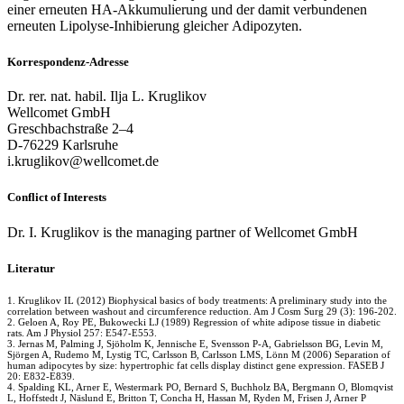
einer erneuten HA-Akkumulierung und der damit verbundenen
erneuten Lipolyse-Inhibierung gleicher Adipozyten.
Korrespondenz-Adresse
Dr. rer. nat. habil. Ilja L. Kruglikov
Wellcomet GmbH
Greschbachstraße 2–4
D-76229 Karlsruhe
i.kruglikov@wellcomet.de
Conflict of Interests
Dr. I. Kruglikov is the managing partner of Wellcomet GmbH
Literatur
1. Kruglikov IL (2012) Biophysical basics of body treatments: A preliminary study into the
correlation between washout and circumference reduction. Am J Cosm Surg 29 (3): 196-202.
2. Geloen A, Roy PE, Bukowecki LJ (1989) Regression of white adipose tissue in diabetic
rats. Am J Physiol 257: E547-E553.
3. Jernas M, Palming J, Sjöholm K, Jennische E, Svensson P-A, Gabrielsson BG, Levin M,
Sjörgen A, Rudemo M, Lystig TC, Carlsson B, Carlsson LMS, Lönn M (2006) Separation of
human adipocytes by size: hypertrophic fat cells display distinct gene expression. FASEB J
20: E832-E839.
4. Spalding KL, Arner E, Westermark PO, Bernard S, Buchholz BA, Bergmann O, Blomqvist
L, Hoffstedt J, Näslund E, Britton T, Concha H, Hassan M, Ryden M, Frisen J, Arner P