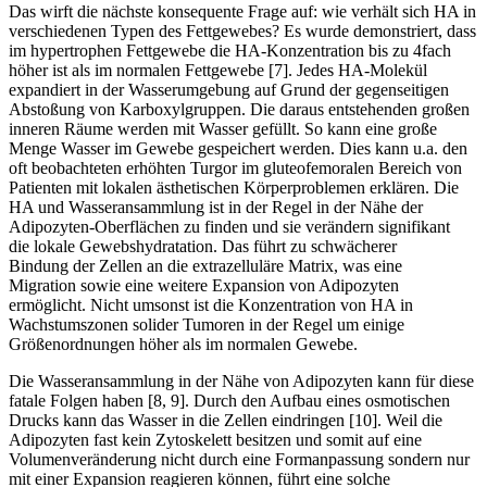
Das wirft die nächste konsequente Frage auf: wie verhält sich HA in
verschiedenen Typen des Fettgewebes? Es wurde demonstriert, dass
im hypertrophen Fettgewebe die HA-Konzentration bis zu 4fach
höher ist als im normalen Fettgewebe [7]. Jedes HA-Molekül
expandiert in der Wasserumgebung auf Grund der gegenseitigen
Abstoßung von Karboxylgruppen. Die daraus entstehenden großen
inneren Räume werden mit Wasser gefüllt. So kann eine große
Menge Wasser im Gewebe gespeichert werden. Dies kann u.a. den
oft beobachteten erhöhten Turgor im gluteofemoralen Bereich von
Patienten mit lokalen ästhetischen Körperproblemen erklären. Die
HA und Wasseransammlung ist in der Regel in der Nähe der
Adipozyten-Oberflächen zu finden und sie verändern signifikant
die lokale Gewebshydratation. Das führt zu schwächerer
Bindung der Zellen an die extrazelluläre Matrix, was eine
Migration sowie eine weitere Expansion von Adipozyten
ermöglicht. Nicht umsonst ist die Konzentration von HA in
Wachstumszonen solider Tumoren in der Regel um einige
Größenordnungen höher als im normalen Gewebe.
Die Wasseransammlung in der Nähe von Adipozyten kann für diese
fatale Folgen haben [8, 9]. Durch den Aufbau eines osmotischen
Drucks kann das Wasser in die Zellen eindringen [10]. Weil die
Adipozyten fast kein Zytoskelett besitzen und somit auf eine
Volumenveränderung nicht durch eine Formanpassung sondern nur
mit einer Expansion reagieren können, führt eine solche