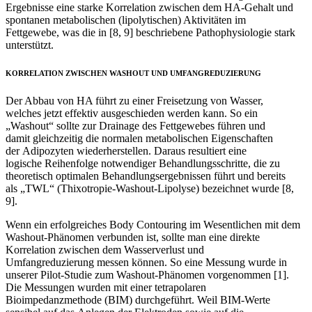
Ergebnisse eine starke Korrelation zwischen dem HA-Gehalt und
spontanen metabolischen (lipolytischen) Aktivitäten im
Fettgewebe, was die in [8, 9] beschriebene Pathophysiologie stark
unterstützt.
KORRELATION ZWISCHEN WASHOUT UND UMFANGREDUZIERUNG
Der Abbau von HA führt zu einer Freisetzung von Wasser,
welches jetzt effektiv ausgeschieden werden kann. So ein
„Washout“ sollte zur Drainage des Fettgewebes führen und
damit gleichzeitig die normalen metabolischen Eigenschaften
der Adipozyten wiederherstellen. Daraus resultiert eine
logische Reihenfolge notwendiger Behandlungsschritte, die zu
theoretisch optimalen Behandlungsergebnissen führt und bereits
als „TWL“ (Thixotropie-Washout-Lipolyse) bezeichnet wurde [8,
9].
Wenn ein erfolgreiches Body Contouring im Wesentlichen mit dem
Washout-Phänomen verbunden ist, sollte man eine direkte
Korrelation zwischen dem Wasserverlust und
Umfangreduzierung messen können. So eine Messung wurde in
unserer Pilot-Studie zum Washout-Phänomen vorgenommen [1].
Die Messungen wurden mit einer tetrapolaren
Bioimpedanzmethode (BIM) durchgeführt. Weil BIM-Werte