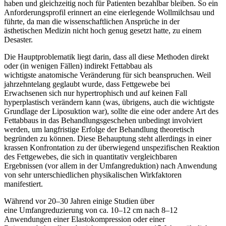
haben und gleichzeitig noch für Patienten bezahlbar bleiben. So ein
Anforderungsprofil erinnert an eine eierlegende Wollmilchsau und
führte, da man die wissenschaftlichen Ansprüche in der
ästhetischen Medizin nicht hoch genug gesetzt hatte, zu einem
Desaster.
Die Hauptproblematik liegt darin, dass all diese Methoden direkt
oder (in wenigen Fällen) indirekt Fettabbau als
wichtigste anatomische Veränderung für sich beanspruchen. Weil
jahrzehntelang geglaubt wurde, dass Fettgewebe bei
Erwachsenen sich nur hypertrophisch und auf keinen Fall
hyperplastisch verändern kann (was, übrigens, auch die wichtigste
Grundlage der Liposuktion war), sollte die eine oder andere Art des
Fettabbaus in das Behandlungsgeschehen unbedingt involviert
werden, um langfristige Erfolge der Behandlung theoretisch
begründen zu können. Diese Behauptung steht allerdings in einer
krassen Konfrontation zu der überwiegend unspezifischen Reaktion
des Fettgewebes, die sich in quantitativ vergleichbaren
Ergebnissen (vor allem in der Umfangreduktion) nach Anwendung
von sehr unterschiedlichen physikalischen Wirkfaktoren
manifestiert.
Während vor 20–30 Jahren einige Studien über
eine Umfangreduzierung von ca. 10–12 cm nach 8–12
Anwendungen einer Elastokompression oder einer