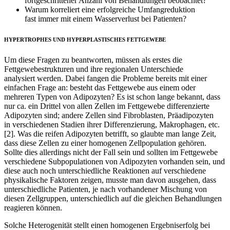
fortgeschrittener Anzahl von Behandlungen beobachtet?
Warum korreliert eine erfolgreiche Umfangreduktion
fast immer mit einem Wasserverlust bei Patienten?
HYPERTROPHES UND HYPERPLASTISCHES FETTGEWEBE
Um diese Fragen zu beantworten, müssen als erstes die
Fettgewebestrukturen und ihre regionalen Unterschiede
analysiert werden. Dabei fangen die Probleme bereits mit einer
einfachen Frage an: besteht das Fettgewebe aus einem oder
mehreren Typen von Adipozyten? Es ist schon lange bekannt, dass
nur ca. ein Drittel von allen Zellen im Fettgewebe differenzierte
Adipozyten sind; andere Zellen sind Fibroblasten, Präadipozyten
in verschiedenen Stadien ihrer Differenzierung, Makrophagen, etc.
[2]. Was die reifen Adipozyten betrifft, so glaubte man lange Zeit,
dass diese Zellen zu einer homogenen Zellpopulation gehören.
Sollte dies allerdings nicht der Fall sein und sollten im Fettgewebe
verschiedene Subpopulationen von Adipozyten vorhanden sein, und
diese auch noch unterschiedliche Reaktionen auf verschiedene
physikalische Faktoren zeigen, musste man davon ausgehen, dass
unterschiedliche Patienten, je nach vorhandener Mischung von
diesen Zellgruppen, unterschiedlich auf die gleichen Behandlungen
reagieren können.
Solche Heterogenität stellt einen homogenen Ergebniserfolg bei