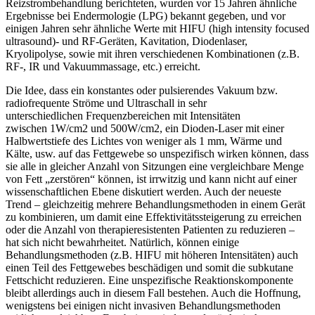
Reizstrombehandlung berichteten, wurden vor 15 Jahren ähnliche
Ergebnisse bei Endermologie (LPG) bekannt gegeben, und vor
einigen Jahren sehr ähnliche Werte mit HIFU (high intensity focused
ultrasound)- und RF-Geräten, Kavitation, Diodenlaser,
Kryolipolyse, sowie mit ihren verschiedenen Kombinationen (z.B.
RF-, IR und Vakuummassage, etc.) erreicht.
Die Idee, dass ein konstantes oder pulsierendes Vakuum bzw.
radiofrequente Ströme und Ultraschall in sehr
unterschiedlichen Frequenzbereichen mit Intensitäten
zwischen 1W/cm2 und 500W/cm2, ein Dioden-Laser mit einer
Halbwertstiefe des Lichtes von weniger als 1 mm, Wärme und
Kälte, usw. auf das Fettgewebe so unspezifisch wirken können, dass
sie alle in gleicher Anzahl von Sitzungen eine vergleichbare Menge
von Fett „zerstören“ können, ist irrwitzig und kann nicht auf einer
wissenschaftlichen Ebene diskutiert werden. Auch der neueste
Trend – gleichzeitig mehrere Behandlungsmethoden in einem Gerät
zu kombinieren, um damit eine Effektivitätssteigerung zu erreichen
oder die Anzahl von therapieresistenten Patienten zu reduzieren –
hat sich nicht bewahrheitet. Natürlich, können einige
Behandlungsmethoden (z.B. HIFU mit höheren Intensitäten) auch
einen Teil des Fettgewebes beschädigen und somit die subkutane
Fettschicht reduzieren. Eine unspezifische Reaktionskomponente
bleibt allerdings auch in diesem Fall bestehen. Auch die Hoffnung,
wenigstens bei einigen nicht invasiven Behandlungsmethoden