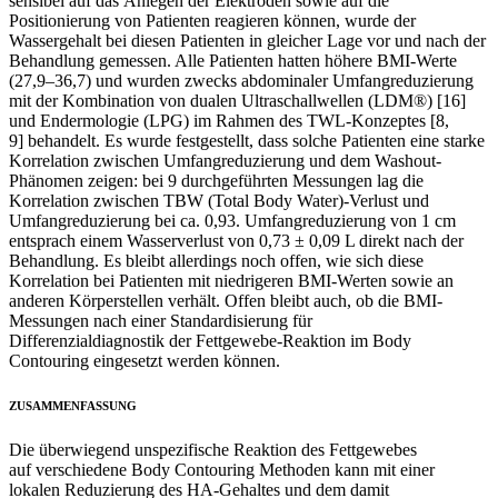
sensibel auf das Anlegen der Elektroden sowie auf die
Positionierung von Patienten reagieren können, wurde der
Wassergehalt bei diesen Patienten in gleicher Lage vor und nach der
Behandlung gemessen. Alle Patienten hatten höhere BMI-Werte
(27,9–36,7) und wurden zwecks abdominaler Umfangreduzierung
mit der Kombination von dualen Ultraschallwellen (LDM®) [16]
und Endermologie (LPG) im Rahmen des TWL-Konzeptes [8,
9] behandelt. Es wurde festgestellt, dass solche Patienten eine starke
Korrelation zwischen Umfangreduzierung und dem Washout-
Phänomen zeigen: bei 9 durchgeführten Messungen lag die
Korrelation zwischen TBW (Total Body Water)-Verlust und
Umfangreduzierung bei ca. 0,93. Umfangreduzierung von 1 cm
entsprach einem Wasserverlust von 0,73 ± 0,09 L direkt nach der
Behandlung. Es bleibt allerdings noch offen, wie sich diese
Korrelation bei Patienten mit niedrigeren BMI-Werten sowie an
anderen Körperstellen verhält. Offen bleibt auch, ob die BMI-
Messungen nach einer Standardisierung für
Differenzialdiagnostik der Fettgewebe-Reaktion im Body
Contouring eingesetzt werden können.
ZUSAMMENFASSUNG
Die überwiegend unspezifische Reaktion des Fettgewebes
auf verschiedene Body Contouring Methoden kann mit einer
lokalen Reduzierung des HA-Gehaltes und dem damit