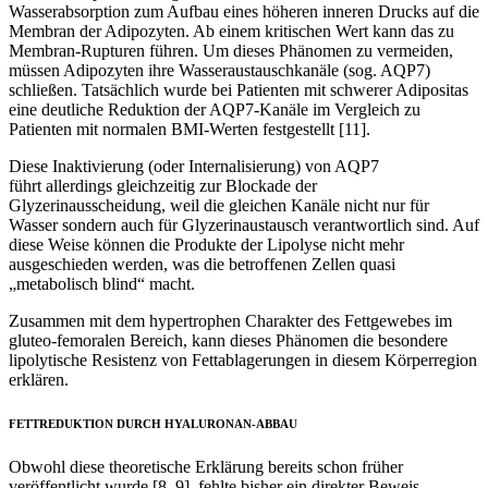
Wasserabsorption zum Aufbau eines höheren inneren Drucks auf die
Membran der Adipozyten. Ab einem kritischen Wert kann das zu
Membran-Rupturen führen. Um dieses Phänomen zu vermeiden,
müssen Adipozyten ihre Wasseraustauschkanäle (sog. AQP7)
schließen. Tatsächlich wurde bei Patienten mit schwerer Adipositas
eine deutliche Reduktion der AQP7-Kanäle im Vergleich zu
Patienten mit normalen BMI-Werten festgestellt [11].
Diese Inaktivierung (oder Internalisierung) von AQP7
führt allerdings gleichzeitig zur Blockade der
Glyzerinausscheidung, weil die gleichen Kanäle nicht nur für
Wasser sondern auch für Glyzerinaustausch verantwortlich sind. Auf
diese Weise können die Produkte der Lipolyse nicht mehr
ausgeschieden werden, was die betroffenen Zellen quasi
„metabolisch blind“ macht.
Zusammen mit dem hypertrophen Charakter des Fettgewebes im
gluteo-femoralen Bereich, kann dieses Phänomen die besondere
lipolytische Resistenz von Fettablagerungen in diesem Körperregion
erklären.
FETTREDUKTION DURCH HYALURONAN-ABBAU
Obwohl diese theoretische Erklärung bereits schon früher
veröffentlicht wurde [8, 9], fehlte bisher ein direkter Beweis