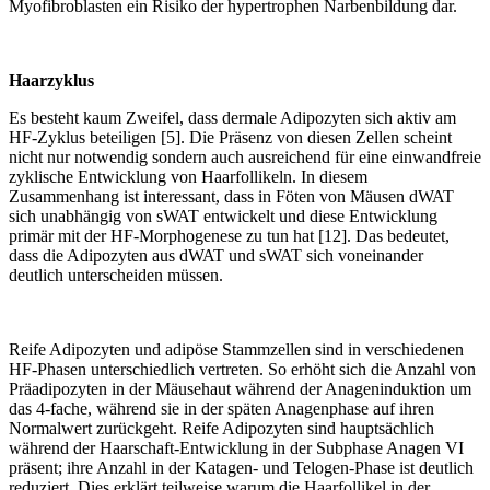
Myofibroblasten ein Risiko der hypertrophen Narbenbildung dar.
Haarzyklus
Es besteht kaum Zweifel, dass dermale Adipozyten sich aktiv am
HF-Zyklus beteiligen [5]. Die Präsenz von diesen Zellen scheint
nicht nur notwendig sondern auch ausreichend für eine einwandfreie
zyklische Entwicklung von Haarfollikeln. In diesem
Zusammenhang ist interessant, dass in Föten von Mäusen dWAT
sich unabhängig von sWAT entwickelt und diese Entwicklung
primär mit der HF-Morphogenese zu tun hat [12]. Das bedeutet,
dass die Adipozyten aus dWAT und sWAT sich voneinander
deutlich unterscheiden müssen.
Reife Adipozyten und adipöse Stammzellen sind in verschiedenen
HF-Phasen unterschiedlich vertreten. So erhöht sich die Anzahl von
Präadipozyten in der Mäusehaut während der Anageninduktion um
das 4-fache, während sie in der späten Anagenphase auf ihren
Normalwert zurückgeht. Reife Adipozyten sind hauptsächlich
während der Haarschaft-Entwicklung in der Subphase Anagen VI
präsent; ihre Anzahl in der Katagen- und Telogen-Phase ist deutlich
reduziert. Dies erklärt teilweise warum die Haarfollikel in der