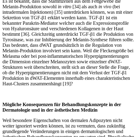
Es ist bekannt, dass die Stammzellen aus dem Fettgewebe die
Melanin-Produktion sowohl
in vitro
[34] als auch
in vivo
(bei
intradermalen Injektionen) [35] unterdrücken können, was mit einer
Sekretion von TGF-β1 erklärt werden kann. TGF-β1 ist ein
bekannter Parakrin-Mediator welcher auch die Expressionsprofile
von Hyaluronsäure und verschiedenen Kollagenen in der Haut
bestimmt [36]. Gleichzeitig unterdrückt TGF-β1 die Produktion von
Tyrosinase, was zur Inhibierung der Melanin-Synthese führen sollte.
Das bedeutet, dass dWAT grundsätzlich in die Regulation von
Melanin-Produktion involviert sein kann. Weil die Fleckengröße bei
Melasma oder bei post-inflammatorischen Hyperpigmentierungen
die Dimension einzelner Melanozyten sowie einzelner dWAT-
Strukturen weit überschreiten, stellt sich an dieser Stelle die Frage,
ob die Hyperpigmentierungen nicht mit dem Verlust der TGF-β1
Produktion in dWAT-Elementen innerhalb eines charakteristischen
Haut-Clusters zusammenhängt [19]?
Mögliche Konsequenzen für Behandlungskonzepte in der
Dermatologie und in der ästhetischen Medizin
Weil besondere Eigenschaften von dermalen Adipozyten nicht
weiter ignoriert werden können, ist zu vermuten, dass zukünftig
grundlegende Veränderungen in einigen dermatologischen und
ästhetischen Behandlungskonzepten zu erwarten sind. Physikalische