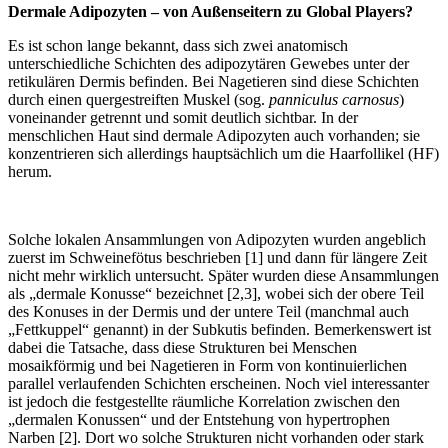
Dermale Adipozyten – von Außenseitern zu Global Players?
Es ist schon lange bekannt, dass sich zwei anatomisch
unterschiedliche Schichten des adipozytären Gewebes unter der
retikulären Dermis befinden. Bei Nagetieren sind diese Schichten
durch einen quergestreiften Muskel (sog.
panniculus carnosus
)
voneinander getrennt und somit deutlich sichtbar. In der
menschlichen Haut sind dermale Adipozyten auch vorhanden; sie
konzentrieren sich allerdings hauptsächlich um die Haarfollikel (HF)
herum.
Solche lokalen Ansammlungen von Adipozyten wurden angeblich
zuerst im Schweinefötus beschrieben [1] und dann für längere Zeit
nicht mehr wirklich untersucht. Später wurden diese Ansammlungen
als „dermale Konusse“ bezeichnet [2,3], wobei sich der obere Teil
des Konuses in der Dermis und der untere Teil (manchmal auch
„Fettkuppel“ genannt) in der Subkutis befinden. Bemerkenswert ist
dabei die Tatsache, dass diese Strukturen bei Menschen
mosaikförmig und bei Nagetieren in Form von kontinuierlichen
parallel verlaufenden Schichten erscheinen. Noch viel interessanter
ist jedoch die festgestellte räumliche Korrelation zwischen den
„dermalen Konussen“ und der Entstehung von hypertrophen
Narben [2]. Dort wo solche Strukturen nicht vorhanden oder stark