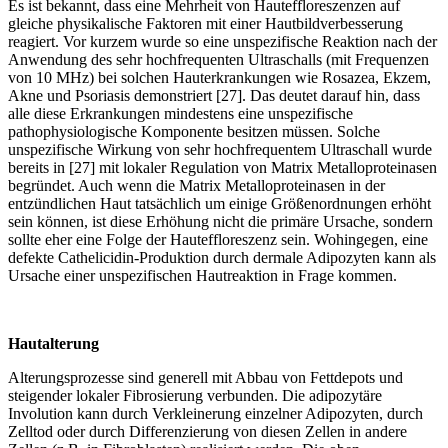
Es ist bekannt, dass eine Mehrheit von Hauteffloreszenzen auf
gleiche physikalische Faktoren mit einer Hautbildverbesserung
reagiert. Vor kurzem wurde so eine unspezifische Reaktion nach der
Anwendung des sehr hochfrequenten Ultraschalls (mit Frequenzen
von 10 MHz) bei solchen Hauterkrankungen wie Rosazea, Ekzem,
Akne und Psoriasis demonstriert [27]. Das deutet darauf hin, dass
alle diese Erkrankungen mindestens eine unspezifische
pathophysiologische Komponente besitzen müssen. Solche
unspezifische Wirkung von sehr hochfrequentem Ultraschall wurde
bereits in [27] mit lokaler Regulation von Matrix Metalloproteinasen
begründet. Auch wenn die Matrix Metalloproteinasen in der
entzündlichen Haut tatsächlich um einige Größenordnungen erhöht
sein können, ist diese Erhöhung nicht die primäre Ursache, sondern
sollte eher eine Folge der Hauteffloreszenz sein. Wohingegen, eine
defekte Cathelicidin-Produktion durch dermale Adipozyten kann als
Ursache einer unspezifischen Hautreaktion in Frage kommen.
Hautalterung
Alterungsprozesse sind generell mit Abbau von Fettdepots und
steigender lokaler Fibrosierung verbunden. Die adipozytäre
Involution kann durch Verkleinerung einzelner Adipozyten, durch
Zelltod oder durch Differenzierung von diesen Zellen in andere