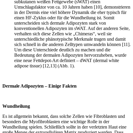
subkutanen weißen Fettgewebe (sWAT) einen
Umschlagsfaktor von ca. 10 Jahren haben [10], demonstrieren
in der Dermis eine viel höhere Dynamik die eher typisch für
einen HF-Zyklus oder für die Wundheilung ist. Somit
unterscheiden sich dermale Adipozyten stark von
konventionellen Adipozyten im sWAT. Auf der anderen Seite,
verhalten sich diese Zellen wie „Chimeras“, weil sie
unterschiedliche phänotypische Merkmale tragen und damit
sich schnell in die anderen Zelltypen umwandeln können [11].
Um diese Unterschiede deutlich zu machen und die
Bedeutung der dermalen Adipozyten hervorzuheben, wurde
eine neue Fettdepot-Art definiert – dWAT (dermal white
adipose tissue) [12,13] (Abb. 1).
Dermale Adipozyten – Einige Fakten
Wundheilung
Es ist allgemein bekannt, dass solche Zellen wie Fibroblasten und
besonders die Myofibroblasten eine wichtige Rolle in der
Wundheilung spielen. Schließlich sollte in der verletzten Haut eine
große Menge der extrazellulären Matrix produziert werden. Dass