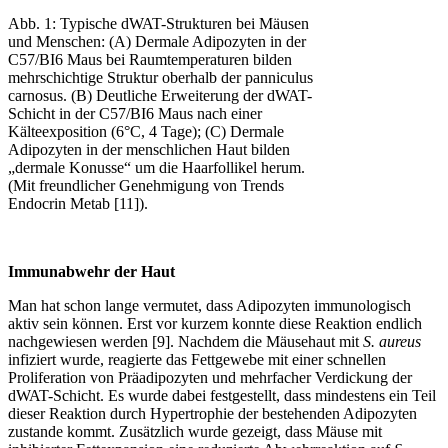
Abb. 1: Typische dWAT-Strukturen bei Mäusen
und Menschen: (A) Dermale Adipozyten in der
C57/BI6 Maus bei Raumtemperaturen bilden
mehrschichtige Struktur oberhalb der panniculus
carnosus. (B) Deutliche Erweiterung der dWAT-
Schicht in der C57/BI6 Maus nach einer
Kälteexposition (6°C, 4 Tage); (C) Dermale
Adipozyten in der menschlichen Haut bilden
„dermale Konusse“ um die Haarfollikel herum.
(Mit freundlicher Genehmigung von Trends
Endocrin Metab [11]).
Immunabwehr der Haut
Man hat schon lange vermutet, dass Adipozyten immunologisch
aktiv sein können. Erst vor kurzem konnte diese Reaktion endlich
nachgewiesen werden [9]. Nachdem die Mäusehaut mit
S. aureus
infiziert wurde, reagierte das Fettgewebe mit einer schnellen
Proliferation von Präadipozyten und mehrfacher Verdickung der
dWAT-Schicht. Es wurde dabei festgestellt, dass mindestens ein Teil
dieser Reaktion durch Hypertrophie der bestehenden Adipozyten
zustande kommt. Zusätzlich wurde gezeigt, dass Mäuse mit