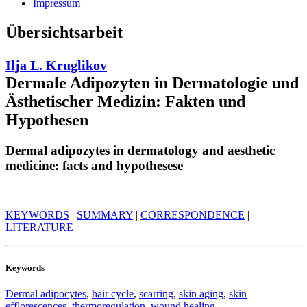
Impressum
Übersichtsarbeit
Ilja L. Kruglikov
Dermale Adipozyten in Dermatologie und
Ästhetischer Medizin: Fakten und
Hypothesen
Dermal adipozytes in dermatology and aesthetic
medicine: facts and hypothesese
KEYWORDS
|
SUMMARY
|
CORRESPONDENCE
|
LITERATURE
Keywords
Dermal adipocytes
,
hair cycle
,
scarring
,
skin aging
,
skin
efflorescences
,
thermoregulation
,
wound healing