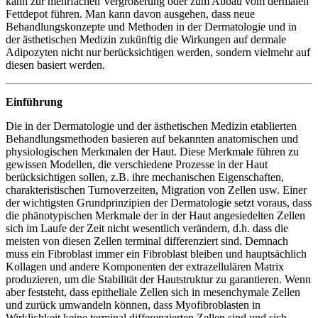
kann zur mehrfachen Vergrößerung oder zum Abbau vom dermalen
Fettdepot führen. Man kann davon ausgehen, dass neue
Behandlungskonzepte und Methoden in der Dermatologie und in
der ästhetischen Medizin zukünftig die Wirkungen auf dermale
Adipozyten nicht nur berücksichtigen werden, sondern vielmehr auf
diesen basiert werden.
Einführung
Die in der Dermatologie und der ästhetischen Medizin etablierten
Behandlungsmethoden basieren auf bekannten anatomischen und
physiologischen Merkmalen der Haut. Diese Merkmale führen zu
gewissen Modellen, die verschiedene Prozesse in der Haut
berücksichtigen sollen, z.B. ihre mechanischen Eigenschaften,
charakteristischen Turnoverzeiten, Migration von Zellen usw. Einer
der wichtigsten Grundprinzipien der Dermatologie setzt voraus, dass
die phänotypischen Merkmale der in der Haut angesiedelten Zellen
sich im Laufe der Zeit nicht wesentlich verändern, d.h. dass die
meisten von diesen Zellen terminal differenziert sind. Demnach
muss ein Fibroblast immer ein Fibroblast bleiben und hauptsächlich
Kollagen und andere Komponenten der extrazellulären Matrix
produzieren, um die Stabilität der Hautstruktur zu garantieren. Wenn
aber feststeht, dass epitheliale Zellen sich in mesenchymale Zellen
und zurück umwandeln können, dass Myofibroblasten in
Wirklichkeit keine terminal differenzierten Zellen sind und sich