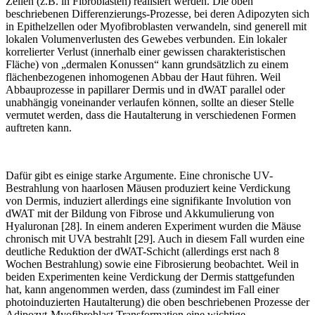
Zellen (z.B. in Fibroblasten) realisiert werden. Die oben
beschriebenen Differenzierungs-Prozesse, bei deren Adipozyten sich
in Epithelzellen oder Myofibroblasten verwandeln, sind generell mit
lokalen Volumenverlusten des Gewebes verbunden. Ein lokaler
korrelierter Verlust (innerhalb einer gewissen charakteristischen
Fläche) von „dermalen Konussen“ kann grundsätzlich zu einem
flächenbezogenen inhomogenen Abbau der Haut führen. Weil
Abbauprozesse in papillarer Dermis und in dWAT parallel oder
unabhängig voneinander verlaufen können, sollte an dieser Stelle
vermutet werden, dass die Hautalterung in verschiedenen Formen
auftreten kann.
Dafür gibt es einige starke Argumente. Eine chronische UV-
Bestrahlung von haarlosen Mäusen produziert keine Verdickung
von Dermis, induziert allerdings eine signifikante Involution von
dWAT mit der Bildung von Fibrose und Akkumulierung von
Hyaluronan [28]. In einem anderen Experiment wurden die Mäuse
chronisch mit UVA bestrahlt [29]. Auch in diesem Fall wurden eine
deutliche Reduktion der dWAT-Schicht (allerdings erst nach 8
Wochen Bestrahlung) sowie eine Fibrosierung beobachtet. Weil in
beiden Experimenten keine Verdickung der Dermis stattgefunden
hat, kann angenommen werden, dass (zumindest im Fall einer
photoinduzierten Hautalterung) die oben beschriebenen Prozesse der
Adipozyt-Myofibroblast Transformation eine wichtige