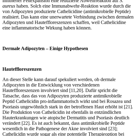
inhibierter Fettexpansion eine reduzierte Abwehrreaktion auf
S.
aureus
haben. Solch eine Immunabwehr-Reaktion wurde durch die
von Adipozyten produzierte Cathelicidine (antimikrobielle Peptide)
realisiert. Das kann eine unerwartete Verbindung zwischen dermalen
Adipozyten und Hauteffloreszenzen schaffen, weil Cathelicidine
eine inflammatorische Wirkung haben können.
Dermale Adipozyten – Einige Hypothesen
Hauteffloreszenzen
An dieser Stelle kann darauf spekuliert werden, ob dermale
Adipozyten in die Entwicklung von verschiedenen
Hauteffloreszenzen involviert sind [11,20]. Dafür spricht die
Tatsache, dass das von Adipozyten produzierte antimikrobielle
Peptid Cathelicidin pro-inflammatorisch wirkt und bei Rosazea und
Psoriasis ungewöhnlich stark in der betroffenen Haut erhöht ist [21].
Die Produktion von Cathelicidin ist ebenfalls in entzündlichen
Hauterkrankungen wie atopische Dermatitis und Psoriasis deutlich
verändert [22]. Es ist auch bekannt, dass antimikrobielle Peptide
wesentlich in die Pathogenese der Akne involviert sind [23];
Cathelicidin wurde sogar als eine potentielle Therapieoption bei