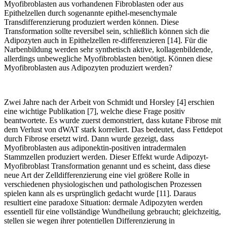
Myofibroblasten aus vorhandenen Fibroblasten oder aus
Epithelzellen durch sogenannte epithel-mesenchymale
Transdifferenzierung produziert werden können. Diese
Transformation sollte reversibel sein, schließlich können sich die
Adipozyten auch in Epithelzellen re-differenzieren [14]. Für die
Narbenbildung werden sehr synthetisch aktive, kollagenbildende,
allerdings unbewegliche Myofibroblasten benötigt. Können diese
Myofibroblasten aus Adipozyten produziert werden?
Zwei Jahre nach der Arbeit von Schmidt und Horsley [4] erschien
eine wichtige Publikation [7], welche diese Frage positiv
beantwortete. Es wurde zuerst demonstriert, dass kutane Fibrose mit
dem Verlust von dWAT stark korreliert. Das bedeutet, dass Fettdepot
durch Fibrose ersetzt wird. Dann wurde gezeigt, dass
Myofibroblasten aus adiponektin-positiven intradermalen
Stammzellen produziert werden. Dieser Effekt wurde Adipozyt-
Myofibroblast Transformation genannt und es scheint, dass diese
neue Art der Zelldifferenzierung eine viel größere Rolle in
verschiedenen physiologischen und pathologischen Prozessen
spielen kann als es ursprünglich gedacht wurde [11]. Daraus
resultiert eine paradoxe Situation: dermale Adipozyten werden
essentiell für eine vollständige Wundheilung gebraucht; gleichzeitig,
stellen sie wegen ihrer potentiellen Differenzierung in