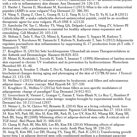
with a role in inflammatory skin disease. Ann Dermatol 24: 126-135.
23. Harder J, Tsuruta D, Murakami M, Kurokawa I (2013) What is the role of antimicrobial
peptides (AMP) in acne vulgaris? Exp Dermatol 22: 386-391.
24. Wang Y, Zhang Z, Chen L, Guang H, Li Z, Yang H, Li J, You D, Yu H, Lai R (2011)
Cathelicidin-BF, a snake cathelicidin-derived antimicrobial peptide, could be an excellent
therapeutic agent for acne vulgaris. PLoS ONE 6: e22120.
25. Asterholm IW, Tao C, Morley TS, Wang QA, Delgado-Lopez F, Wang ZV, Scherer PE
(2014) Adipocyte inflammation is essential for healthy adipose tissue expansion and
remodeling. Cell Metabol 20: 103-118.
26. Shibata S, Tada Y, Hau CS, Mitsui A, Kamata M, Asano Y, Sugaya M, Kadono T,
Masamoto Y, Kurokawa M, Yamauchi T, Kubota N, Kadowaki T, Sato S (2012) Adiponectin
regulates psoriasiform skin inflammation by suppressing IL-17 production from γδ-T cells. J
Immunol 6: 7687.
27. Kruglikov IL (2015b) Sehr hochfrequenter Ultraschall als neues Therapieverfahren in
der Ästhetik und Dermatologie. Hautarzt 66:829–833.
28. Mitani H, Koshiishi I, Toyoda H, Toida T, Imanari T. (1999) Alterations of hairless mouse
skin exposed to chronic UV irradiation and its prevention by hydrocortisone. Photochem
Photobiol 69: 41–46.
29. Sayama A, Soushin T, Okada T, Doi K, Nakayama H (2010) Morphological and
biochemical changes during aging and photoaging of the skin of C57BL/6J mice. J Toxicol
Pathol 23: 133-139.
30. Wollina U (2015) Midfacial rejuvenation by hyaluronic acid fillers and subcutaneous
adipose tissue – A new concept. Med Hypoth 84: 327-330.
31. Kruglikov IL, Wollina U (2015a) Soft tissue fillers as non-specific modulators of
adipogenesis: change of paradigm? Exp Dermatol 24:912-915.
32. Goorochurn R, Viennet C, Granger C, Fanian F, Varin-Blank N, Le Roy C, Humbert P.
(2016) Biological processes in solar lentigo: insights brought by experimental models. Exp
Dermatol doi: 10.1111/exd.12937.
33. Weiner L, Fu W, Chirico WJ, Brissette JL (2014) Skin as a living coloring book: how
epithelial cells create patterns of pigmentation. Pigment Cell Melanoma Res 27: 1014-1031.
34. Kim WS, Park SH, Ahn SJ, Kim HK, Park JS, Lee GY, Kim KJ, Whang KK, Kang SH,
Park BS, Sung JH (2008) Whitening effect of adipose-derived stem cells: A critical role of
TGF-beta1. Biol Pharm Bull 31: 606-610.
35. Chang H, Park JH, Min KH, Lee RS, Kim EK (2014) Whitening effects of adipose-
derived stem cells: a preliminary in vivo study. Aesth Plast Surg 38: 230-233.
36. Jung H, Kim HH, Lee DH, Hwang YS, Yang HC, Park JC (2011) Transforming growth
factor-beta 1 in adipose derived stem cells conditioned medium is a dominant paracrine