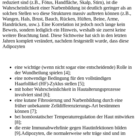
reduziert sind (z.B., Fötus, Handfläche, Skalp, Stirn), ist die
Wahrscheinlichkeit einer Narbenbildung ist deutlich geringer als an
solchen Stellen wo diese Strukturen massiv auftreten können (z.B.,
Wangen, Hals, Brust, Bauch, Rücken, Hüften, Beine, Arme,
Handrücken, usw.). Eine Korrelation ist jedoch noch lange kein
Beweis, sondern lediglich ein Hinweis, weshalb sie zuerst keine
weitere Beachtung fand. Diese Sichtweise hat sich in den letzten
Jahren komplett verändert, nachdem festgestellt wurde, dass diese
Adipozyten
eine wichtige (wenn nicht sogar eine entscheidende) Rolle in
der Wundheilung spielen [4];
eine notwendige Bedingung für den vollständigen
Haarfollikel (HF)-Zyklus stellen [5];
mit hoher Wahrscheinlichkeit in Hautalterungsprozesse
involviert sind [6];
eine kutane Fibrosierung und Narbenbildung durch eine
früher unbekannte Zelldifferenzierungs-Art bestimmen
können [7];
bei homöostatischer Temperaturregulation der Haut mitwirken
[8];
die erste Immunabwehrlinie gegen Hautinfektionen bilden
[9].Adipozyten, die normalerweise sehr träge sind und im