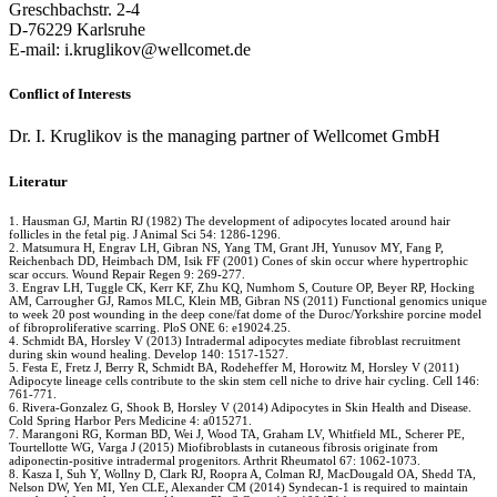
Greschbachstr. 2-4
D-76229 Karlsruhe
E-mail: i.kruglikov@wellcomet.de
Conflict of Interests
Dr. I. Kruglikov is the managing partner of Wellcomet GmbH
Literatur
1. Hausman GJ, Martin RJ (1982) The development of adipocytes located around hair
follicles in the fetal pig. J Animal Sci 54: 1286-1296.
2. Matsumura H, Engrav LH, Gibran NS, Yang TM, Grant JH, Yunusov MY, Fang P,
Reichenbach DD, Heimbach DM, Isik FF (2001) Cones of skin occur where hypertrophic
scar occurs. Wound Repair Regen 9: 269-277.
3. Engrav LH, Tuggle CK, Kerr KF, Zhu KQ, Numhom S, Couture OP, Beyer RP, Hocking
AM, Carrougher GJ, Ramos MLC, Klein MB, Gibran NS (2011) Functional genomics unique
to week 20 post wounding in the deep cone/fat dome of the Duroc/Yorkshire porcine model
of fibroproliferative scarring. PloS ONE 6: e19024.25.
4. Schmidt BA, Horsley V (2013) Intradermal adipocytes mediate fibroblast recruitment
during skin wound healing. Develop 140: 1517-1527.
5. Festa E, Fretz J, Berry R, Schmidt BA, Rodeheffer M, Horowitz M, Horsley V (2011)
Adipocyte lineage cells contribute to the skin stem cell niche to drive hair cycling. Cell 146:
761-771.
6. Rivera-Gonzalez G, Shook B, Horsley V (2014) Adipocytes in Skin Health and Disease.
Cold Spring Harbor Pers Medicine 4: a015271.
7. Marangoni RG, Korman BD, Wei J, Wood TA, Graham LV, Whitfield ML, Scherer PE,
Tourtellotte WG, Varga J (2015) Miofibroblasts in cutaneous fibrosis originate from
adiponectin-positive intradermal progenitors. Arthrit Rheumatol 67: 1062-1073.
8. Kasza I, Suh Y, Wollny D, Clark RJ, Roopra A, Colman RJ, MacDougald OA, Shedd TA,
Nelson DW, Yen MI, Yen CLE, Alexander CM (2014) Syndecan-1 is required to maintain