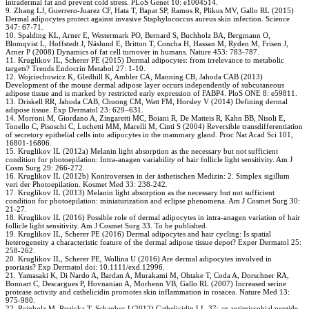
intradermal fat and prevent cold stress. PLoS Genet 10: e1004514.
9. Zhang LJ, Guerrero-Juarez CF, Hata T, Bapat SP, Ramos R, Plikus MV, Gallo RL (2015)
Dermal adipocytes protect against invasive Staphylococcus aureus skin infection. Science
347: 67-71.
10. Spalding KL, Arner E, Westermark PO, Bernard S, Buchholz BA, Bergmann O,
Blomqvist L, Hoffstedt J, Näslund E, Britton T, Concha H, Hassan M, Ryden M, Frisen J,
Arner P (2008) Dynamics of fat cell turnover in humans. Nature 453: 783-787.
11. Kruglikov IL, Scherer PE (2015) Dermal adipocytes: from irrelevance to metabolic
targets? Trends Endocrin Metabol 27: 1-10.
12. Wojciechowicz K, Gledhill K, Ambler CA, Manning CB, Jahoda CAB (2013)
Development of the mouse dermal adipose layer occurs independently of subcutaneous
adipose tissue and is marked by restricted early expression of FABP4. PloS ONE 8: e59811.
13. Driskell RR, Jahoda CAB, Chuong CM, Watt FM, Horsley V (2014) Defining dermal
adipose tissue. Exp Dermatol 23: 629–631.
14. Morroni M, Giordano A, Zingaretti MC, Boiani R, De Matteis R, Kahn BB, Nisoli E,
Tonello C, Pisoschi C, Luchetti MM, Marelli M, Cinti S (2004) Reversible transdifferentiation
of secretory epithelial cells into adipocytes in the mammary gland. Proc Nat Acad Sci 101,
16801-16806.
15. Kruglikov IL (2012a) Melanin light absorption as the necessary but not sufficient
condition for photoepilation: Intra-anagen variability of hair follicle light sensitivity. Am J
Cosm Surg 29: 266-272.
16. Kruglikov IL (2012b) Kontroversen in der ästhetischen Medizin: 2. Simplex sigillum
veri der Photoepilation. Kosmet Med 33: 238-242.
17. Kruglikov IL (2013) Melanin light absorption as the necessary but not sufficient
condition for photoepilation: miniaturization and eclipse phenomena. Am J Cosmet Surg 30:
21-27.
18. Kruglikov IL (2016) Possible role of dermal adipocytes in intra-anagen variation of hair
follicle light sensitivity. Am J Cosmet Surg 33. To be published.
19. Kruglikov IL, Scherer PE (2016) Dermal adipocytes and hair cycling: Is spatial
heterogeneity a characteristic feature of the dermal adipose tissue depot? Exper Dermatol 25:
258-262.
20. Kruglikov IL, Scherer PE, Wollina U (2016) Are dermal adipocytes involved in
psoriasis? Exp Dermatol doi: 10.1111/exd.12996.
21. Yamasaki K, Di Nardo A, Bardan A, Murakami M, Ohtake T, Coda A, Dorschner RA,
Bonnart C, Descargues P, Hovnanian A, Morhenn VB, Gallo RL (2007) Increased serine
protease activity and cathelicidin promotes skin inflammation in rosacea. Nature Med 13:
975-980.
22. Reinholz M, Ruzicka T, Schauber J (2012) Cathelicidin LL-37: an antimicrobial peptide