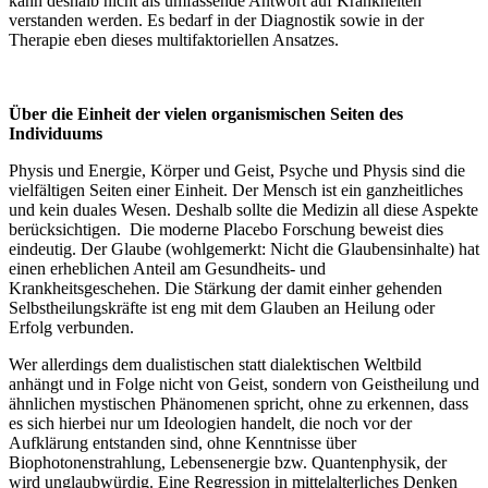
kann deshalb nicht als umfassende Antwort auf Krankheiten
verstanden werden. Es bedarf in der Diagnostik sowie in der
Therapie eben dieses multifaktoriellen Ansatzes.
Über die Einheit der vielen organismischen Seiten des
Individuums
Physis und Energie, Körper und Geist, Psyche und Physis sind die
vielfältigen Seiten einer Einheit. Der Mensch ist ein ganzheitliches
und kein duales Wesen. Deshalb sollte die Medizin all diese Aspekte
berücksichtigen. Die moderne Placebo Forschung beweist dies
eindeutig. Der Glaube (wohlgemerkt: Nicht die Glaubensinhalte) hat
einen erheblichen Anteil am Gesundheits- und
Krankheitsgeschehen. Die Stärkung der damit einher gehenden
Selbstheilungskräfte ist eng mit dem Glauben an Heilung oder
Erfolg verbunden.
Wer allerdings dem dualistischen statt dialektischen Weltbild
anhängt und in Folge nicht von Geist, sondern von Geistheilung und
ähnlichen mystischen Phänomenen spricht, ohne zu erkennen, dass
es sich hierbei nur um Ideologien handelt, die noch vor der
Aufklärung entstanden sind, ohne Kenntnisse über
Biophotonenstrahlung, Lebensenergie bzw. Quantenphysik, der
wird unglaubwürdig. Eine Regression in mittelalterliches Denken