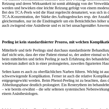
Reizung und deren Wirksamkeit ist somit abhängig von der Verweildaue
werden und bewirken eine leichte Reizung gefolgt von einem moderat
Bei den TCA-Peels wird die Haut regelrecht denaturiert, was sich in
TCA-Konzentration, der Stärke des Auftragedruckes resp. der Anzahl de
gleichermaßen, nur ist die Eindringtiefe um ein Beträchtliches höher 
auch zwingend eine Anästhesie und es ist bei unsachgemäßer Anwen
Peeling ist kein standardisierter Prozess, mit welchen Komplikat
Mitteltiefe und tiefe Peelings sind durchaus standardisierte Behand
darf nicht sein, dass der eine Patient einmal so, der andere einmal so
beim mitteltiefen und tiefen Peeling je nach Erfahrung des behandeln
wiederum äußert sich in einer prolongierten, zuweilen figurierten Ha
Selten kann es auch zu oberflächlichen Narben führen. Wichtig ist au
schwerwiegende Komplikation. Ferner ist auch die relative Komplika
entgegengewirkt werden. Beim Phenol-Peeling ist zu beachten, dass die
Abheilungsphase deutlich prolongiert. Ein Resterythem im behandelte
– wie bereits erwähnt – die sehr seltenen systemischen Nebenwirkung
einem Anästhesiologen.