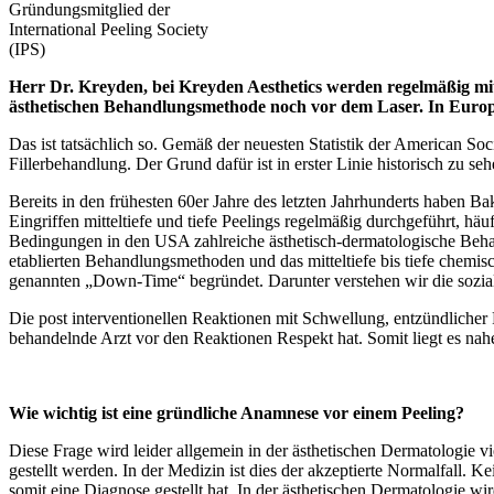
Gründungsmitglied der
International Peeling Society
(IPS)
Herr Dr. Kreyden, bei Kreyden Aesthetics werden regelmäßig mit
ästhetischen Behandlungsmethode noch vor dem Laser. In Europa 
Das ist tatsächlich so. Gemäß der neuesten Statistik der American Soc
Fillerbehandlung. Der Grund dafür ist in erster Linie historisch zu s
Bereits in den frühesten 60er Jahre des letzten Jahrhunderts haben B
Eingriffen mitteltiefe und tiefe Peelings regelmäßig durchgeführt, hä
Bedingungen in den USA zahlreiche ästhetisch-dermatologische Beha
etablierten Behandlungsmethoden und das mitteltiefe bis tiefe chemisc
genannten „Down-Time“ begründet. Darunter verstehen wir die soziale
Die post interventionellen Reaktionen mit Schwellung, entzündlicher
behandelnde Arzt vor den Reaktionen Respekt hat. Somit liegt es nah
Wie wichtig ist eine gründliche Anamnese vor einem Peeling?
Diese Frage wird leider allgemein in der ästhetischen Dermatologie vi
gestellt werden. In der Medizin ist dies der akzeptierte Normalfall.
somit eine Diagnose gestellt hat. In der ästhetischen Dermatologie wi