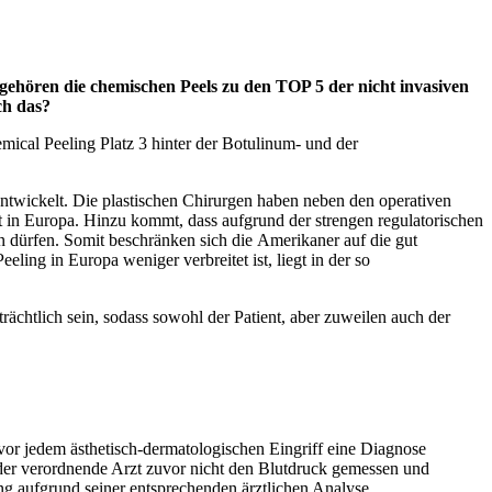
gehören die chemischen Peels zu den TOP 5 der nicht invasiven
ch das?
emical Peeling Platz 3 hinter der Botulinum- und der
entwickelt. Die plastischen Chirurgen haben neben den operativen
hlt in Europa. Hinzu kommt, dass aufgrund der strengen regulatorischen
dürfen. Somit beschränken sich die Amerikaner auf die gut
ling in Europa weniger verbreitet ist, liegt in der so
ächtlich sein, sodass sowohl der Patient, aber zuweilen auch der
s vor jedem ästhetisch-dermatologischen Eingriff eine Diagnose
n der verordnende Arzt zuvor nicht den Blutdruck gemessen und
ung aufgrund seiner entsprechenden ärztlichen Analyse