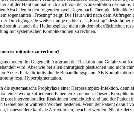
r auf der Haut und natürlich auch von der Konzentration der Säure. Die
en Abschälen in den folgenden zwei Tagen nach Therapie. Mitteltiefe 
 dem sogenannten „Frosting“ zeigt: Die Haut wird nach dem Auftragen 
r Durchgänge. Je weißer und je dichter das „Frosting“ desto höher ist 
und somit ist auch die Heilungsphase nicht mit dem oberflächlichen resp
dung mit systemischen Komplikationen zu rechnen.
ionen ist mitunter zu rechnen?
lungsmethoden. Im Gegenteil: Aufgrund der Reaktion und Gefahr von Komp
 behandelt wird. Aber wie bei allen chirurgisch plastischen und nicht-chi
den Arztes Platz für individuelle Behandlungspläne. Als Komplikation i
utrötung resp. Hyperpigmentation.
ch die systematische Prophylaxe einer Herpessimplex-Infektion, denn ei
tion eines wenig zufriedenen Patienten zu nennen. Dieser „Komplikati
 post interventionellen Reaktionen beträchtlich sind und der Patient i
n Gebiet bleibt während Wochen bestehen. Wenn der Patient darauf vor
en, insbesondere kardiale Arrhythmien, beachtet werden. Nicht zuletz