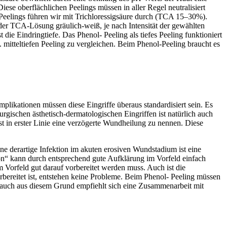
se oberflächlichen Peelings müssen in aller Regel neutralisiert
Peelings führen wir mit Trichloressigsäure durch (TCA 15–30%).
der TCA-Lösung gräulich-weiß, je nach Intensität der gewählten
die Eindringtiefe. Das Phenol- Peeling als tiefes Peeling funktioniert
. mitteltiefen Peeling zu vergleichen. Beim Phenol-Peeling braucht es
likationen müssen diese Eingriffe überaus standardisiert sein. Es
rurgischen ästhetisch-dermatologischen Eingriffen ist natürlich auch
st in erster Linie eine verzögerte Wundheilung zu nennen. Diese
ne derartige Infektion im akuten erosiven Wundstadium ist eine
on“ kann durch entsprechend gute Aufklärung im Vorfeld einfach
m Vorfeld gut darauf vorbereitet werden muss. Auch ist die
bereitet ist, entstehen keine Probleme. Beim Phenol- Peeling müssen
t auch aus diesem Grund empfiehlt sich eine Zusammenarbeit mit