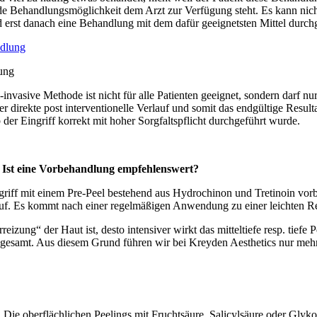
nde Behandlungsmöglichkeit dem Arzt zur Verfügung steht. Es kann nich
 erst danach eine Behandlung mit dem dafür geeignetsten Mittel durch
ung
-invasive Methode ist nicht für alle Patienten geeignet, sondern darf nu
der direkte post interventionelle Verlauf und somit das endgültige Resul
 der Eingriff korrekt mit hoher Sorgfaltspflicht durchgeführt wurde.
? Ist eine Vorbehandlung empfehlenswert?
riff mit einem Pre-Peel bestehend aus Hydrochinon und Tretinoin vorbe
auf. Es kommt nach einer regelmäßigen Anwendung zu einer leichten Re
izung“ der Haut ist, desto intensiver wirkt das mitteltiefe resp. tiefe
nsgesamt. Aus diesem Grund führen wir bei Kreyden Aesthetics nur meh
en. Die oberflächlichen Peelings mit Fruchtsäure, Salicylsäure oder Gl