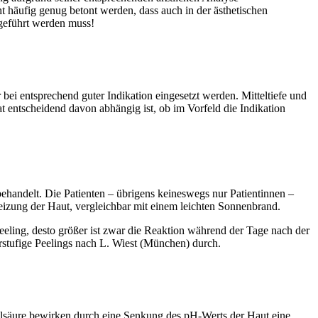
t häufig genug betont werden, dass auch in der ästhetischen
geführt werden muss!
r bei entsprechend guter Indikation eingesetzt werden. Mitteltiefe und
tat entscheidend davon abhängig ist, ob im Vorfeld die Indikation
handelt. Die Patienten – übrigens keineswegs nur Patientinnen –
izung der Haut, vergleichbar mit einem leichten Sonnenbrand.
 Peeling, desto größer ist zwar die Reaktion während der Tage nach der
rstufige Peelings nach L. Wiest (München) durch.
ykolsäure bewirken durch eine Senkung des pH-Werts der Haut eine