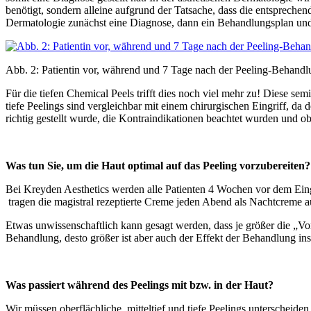
benötigt, sondern alleine aufgrund der Tatsache, dass die entspreche
Dermatologie zunächst eine Diagnose, dann ein Behandlungsplan und
Abb. 2: Patientin vor, während und 7 Tage nach der Peeling-Behandl
Für die tiefen Chemical Peels trifft dies noch viel mehr zu! Diese semi
tiefe Peelings sind vergleichbar mit einem chirurgischen Eingriff, da 
richtig gestellt wurde, die Kontraindikationen beachtet wurden und ob
Was tun Sie, um die Haut optimal auf das Peeling vorzubereiten
Bei Kreyden Aesthetics werden alle Patienten 4 Wochen vor dem Eing
tragen die magistral rezeptierte Creme jeden Abend als Nachtcreme 
Etwas unwissenschaftlich kann gesagt werden, dass je größer die „Vorre
Behandlung, desto größer ist aber auch der Effekt der Behandlung i
Was passiert während des Peelings mit bzw. in der Haut?
Wir müssen oberflächliche, mitteltief und tiefe Peelings unterscheid