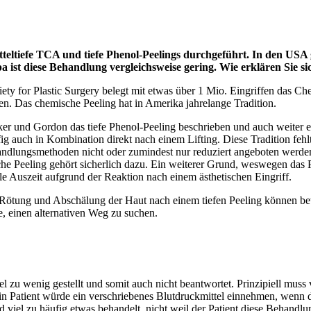
teltiefe TCA und tiefe Phenol-Peelings durchgeführt. In den USA 
ist diese Behandlung vergleichsweise gering. Wie erklären Sie si
iety for Plastic Surgery belegt mit etwas über 1 Mio. Eingriffen das Ch
ehen. Das chemische Peeling hat in Amerika jahrelange Tradition.
aker und Gordon das tiefe Phenol-Peeling beschrieben und auch weiter 
ufig auch in Kombination direkt nach einem Lifting. Diese Tradition fe
ndlungsmethoden nicht oder zumindest nur reduziert angeboten werden 
he Peeling gehört sicherlich dazu. Ein weiterer Grund, weswegen das Pee
 Auszeit aufgrund der Reaktion nach einem ästhetischen Eingriff.
 Rötung und Abschälung der Haut nach einem tiefen Peeling können betr
e, einen alternativen Weg zu suchen.
el zu wenig gestellt und somit auch nicht beantwortet. Prinzipiell mus
 Kein Patient würde ein verschriebenes Blutdruckmittel einnehmen, wen
rd viel zu häufig etwas behandelt, nicht weil der Patient diese Behandl