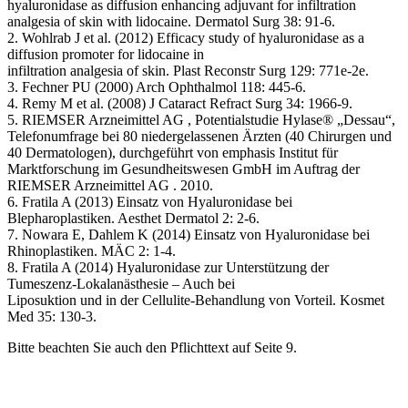
hyaluronidase as diffusion enhancing adjuvant for infiltration
analgesia of skin with lidocaine. Dermatol Surg 38: 91-6.
2. Wohlrab J et al. (2012) Efficacy study of hyaluronidase as a
diffusion promoter for lidocaine in
infiltration analgesia of skin. Plast Reconstr Surg 129: 771e-2e.
3. Fechner PU (2000) Arch Ophthalmol 118: 445-6.
4. Remy M et al. (2008) J Cataract Refract Surg 34: 1966-9.
5. RIEMSER Arzneimittel AG , Potentialstudie Hylase® „Dessau“,
Telefonumfrage bei 80 niedergelassenen Ärzten (40 Chirurgen und
40 Dermatologen), durchgeführt von emphasis Institut für
Marktforschung im Gesundheitswesen GmbH im Auftrag der
RIEMSER Arzneimittel AG . 2010.
6. Fratila A (2013) Einsatz von Hyaluronidase bei
Blepharoplastiken. Aesthet Dermatol 2: 2-6.
7. Nowara E, Dahlem K (2014) Einsatz von Hyaluronidase bei
Rhinoplastiken. MÄC 2: 1-4.
8. Fratila A (2014) Hyaluronidase zur Unterstützung der
Tumeszenz-Lokalanästhesie – Auch bei
Liposuktion und in der Cellulite-Behandlung von Vorteil. Kosmet
Med 35: 130-3.
Bitte beachten Sie auch den Pflichttext auf Seite 9.