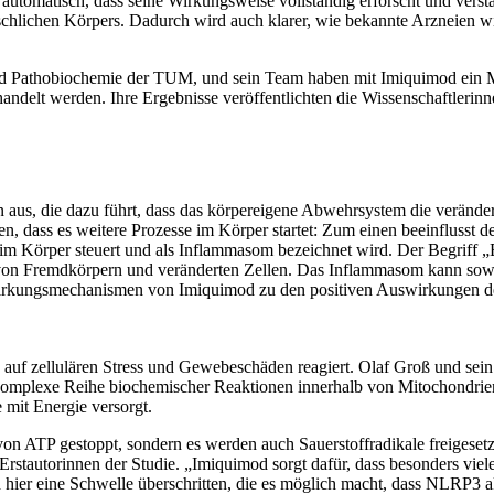
 automatisch, dass seine Wirkungsweise vollständig erforscht und vers
schlichen Körpers. Dadurch wird auch klarer, wie bekannte Arzneien 
und Pathobiochemie der TUM, und sein Team haben mit Imiquimod ein 
andelt werden. Ihre Ergebnisse veröffentlichten die Wissenschaftleri
us, die dazu führt, dass das körpereigene Abwehrsystem die verändert
, dass es weitere Prozesse im Körper startet: Zum einen beeinflusst 
im Körper steuert und als Inflammasom bezeichnet wird. Der Begriff 
on Fremdkörpern und veränderten Zellen. Das Inflammasom kann sowoh
 Wirkungsmechanismen von Imiquimod zu den positiven Auswirkungen d
uf zellulären Stress und Gewebeschäden reagiert. Olaf Groß und sein
e komplexe Reihe biochemischer Reaktionen innerhalb von Mitochondrie
 mit Energie versorgt.
 ATP gestoppt, sondern es werden auch Sauerstoffradikale freigesetzt,
n Erstautorinnen der Studie. „Imiquimod sorgt dafür, dass besonders vie
 hier eine Schwelle überschritten, die es möglich macht, dass NLRP3 ak