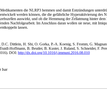
e Medikamenten die NLRP3 hemmen und damit Entzündungen unterdrücken“
e entwickelt werden können, die die gefährliche Hyperaktivierung des
Hautkrebszellen auswirkt, und ob die Hemmung der Zellatmung hinter
aufenden Nachfolgearbeit. Im Anschluss daran wollen sie neue, mit Im
entkoppeln lassen.
 D.C. Dittlein, H. Shi, O. Gorka, P.-A. Koenig, S. Fromm, G. Magnani
 Traidl-Hoffmann, B. Beutler, B. Kuster, J. Ruland, S. Schneider, F
(2016). DOI:
http://dx.doi.org/10.1016/j.immuni.2016.08.010
 Isar