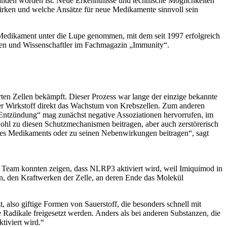
tanden worden ist. Neue Erkenntnisse und technische Möglichkeiten
wirken und welche Ansätze für neue Medikamente sinnvoll sein
Medikament unter die Lupe genommen, mit dem seit 1997 erfolgreich
nnen und Wissenschaftler im Fachmagazin „Immunity“.
en Zellen bekämpft. Dieser Prozess war lange der einzige bekannte
der Wirkstoff direkt das Wachstum von Krebszellen. Zum anderen
„Entzündung“ mag zunächst negative Assoziationen hervorrufen, im
l zu diesen Schutzmechanismen beitragen, aber auch zerstörerisch
es Medikaments oder zu seinen Nebenwirkungen beitragen“, sagt
 Team konnten zeigen, dass NLRP3 aktiviert wird, weil Imiquimod in
n, den Kraftwerken der Zelle, an deren Ende das Molekül
 also giftige Formen von Sauerstoff, die besonders schnell mit
le Radikale freigesetzt werden. Anders als bei anderen Substanzen, die
tiviert wird.“