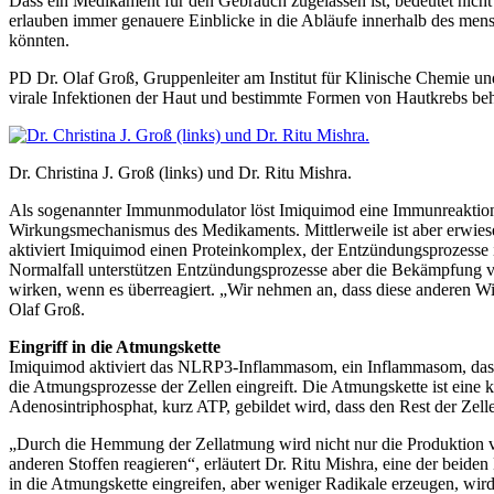
Dass ein Medikament für den Gebrauch zugelassen ist, bedeutet nicht
erlauben immer genauere Einblicke in die Abläufe innerhalb des men
könnten.
PD Dr. Olaf Groß, Gruppenleiter am Institut für Klinische Chemie 
virale Infektionen der Haut und bestimmte Formen von Hautkrebs beh
Dr. Christina J. Groß (links) und Dr. Ritu Mishra.
Als sogenannter Immunmodulator löst Imiquimod eine Immunreaktion a
Wirkungsmechanismus des Medikaments. Mittlerweile ist aber erwiesen
aktiviert Imiquimod einen Proteinkomplex, der Entzündungsprozesse 
Normalfall unterstützen Entzündungsprozesse aber die Bekämpfung v
wirken, wenn es überreagiert. „Wir nehmen an, dass diese anderen
Olaf Groß.
Eingriff in die Atmungskette
Imiquimod aktiviert das NLRP3-Inflammasom, ein Inflammasom, das a
die Atmungsprozesse der Zellen eingreift. Die Atmungskette ist ein
Adenosintriphosphat, kurz ATP, gebildet wird, dass den Rest der Zelle
„Durch die Hemmung der Zellatmung wird nicht nur die Produktion von
anderen Stoffen reagieren“, erläutert Dr. Ritu Mishra, eine der beide
in die Atmungskette eingreifen, aber weniger Radikale erzeugen, wird