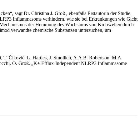
, sagt Dr. Christina J. Groß , ebenfalls Erstautorin der Studie.
 NLRP3 Inflammasoms verhindern, wie sie bei Erkrankungen wie Gicht
 dem Mechanismus der Hemmung des Wachstums von Krebszellen durch
iquimod verwandte chemische Substanzen untersuchen, um
, T. Ćiković, L. Hartjes, J. Smollich, A.A.B. Robertson, M.A.
. Perocchi, O. Groß. „K+ Efflux-Independent NLRP3 Inflammasome