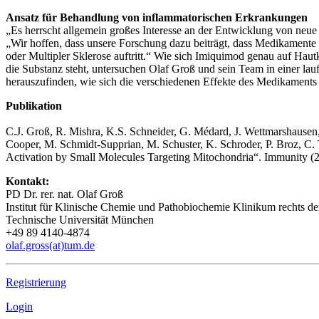
Ansatz für Behandlung von inflammatorischen Erkrankungen
„Es herrscht allgemein großes Interesse an der Entwicklung von neu
„Wir hoffen, dass unsere Forschung dazu beiträgt, dass Medikament
oder Multipler Sklerose auftritt.“ Wie sich Imiquimod genau auf 
die Substanz steht, untersuchen Olaf Groß und sein Team in einer l
herauszufinden, wie sich die verschiedenen Effekte des Medikaments 
Publikation
C.J. Groß, R. Mishra, K.S. Schneider, G. Médard, J. Wettmarshausen,
Cooper, M. Schmidt-Supprian, M. Schuster, K. Schroder, P. Broz, C.
Activation by Small Molecules Targeting Mitochondria“. Immunity 
Kontakt:
PD Dr. rer. nat. Olaf Groß
Institut für Klinische Chemie und Pathobiochemie Klinikum rechts der
Technische Universität München
+49 89 4140-4874
olaf.gross(at)tum.de
Registrierung
Login