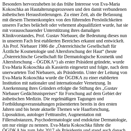
Besonders hervorzuheben ist das frühe Interesse von Eva-Maria
Kokoschka an Hautalterungsprozessen und den damit verbundenen
ästhetischen Herausforderungen. Zu einer Zeit, als die Befassung
mit diesem Themenkomplex von den führenden Persönlichkeiten
unseres Faches belächelt oder vehement abqualifiziert wurde, hat sie
mit vorausschauender Unterstützung ihres damaligen
Klinikvorstandes, Prof. Gustav Niebauer, die Bedeutung dieses nun
in unserem Fach fest etablierten Bereiches erkannt und entwickelt.
Als Prof. Niebauer 1986 die „Österreichische Gesellschaft für
Ärztliche Kosmetologie und Altersforschung der Haut“ (heute
„Österreichische Gesellschaft für Dermatologische Kosmetik und
Altersforschung – ÖGDKA“) als erster Präsident gründete, wurde
Eva-Maria Kokoschka als Kassierin eingesetzt und folgte, nach dem
unerwarteten Tod Niebauers, als Präsidentin. Unter der Leitung von
Eva-Maria Kokoschka wurde die ÖGDKA zu einer etablierten
Institution mit nationaler und internationaler Vernetzung. In
Anerkennung ihres Gründers erfolgte die Stiftung des „Gustav
Niebauer Gedächtsnispreises“ für Forschung auf dem Gebiet der
ästhetischen Medizin. Die regelmäßigen Tagungen und
Fortbildungsveranstaltungen präsentierten bereits in den ersten
Jahren und bis heute aktuelle Themen wie Haarforschung,
Liposuktion, autologer Fetttransfer, Augmentation mit
Fillersubstanzen, Psychodermatologie und endokrine Dermatologie,
um nur einige zu nennen. Eva-Maria Kokoschka führte die
ÖGDKA bis zum Jahr 2017 als Präsidentin und stand auch danach