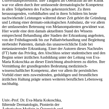
Universitätsprofessorin. Ihre Tätigkeit als Oberärztin an der Klinik
war vor allem durch ihre umfassende dermatologische Kompetenz
in allen Teilgebieten des Faches gekennzeichnet. Zu ihren
herausragenden, vorbildhaften und in ihren Schülern bis heute
nachwirkende Leistungen während dieser Zeit gehört die Gründung
und Leitung einer dermato-onkologischen Ambulanz, die vor allem
der umfassenden Betreuung von Melanompatienten gewidmet war.
Hier wurde eine dem damals aktuellsten Stand des Wissens
entsprechend Behandlung aller Stadien der Erkrankung angeboten,
von der Frühdiagnostik bis zur Palliativbehandlung und Begleitung
sterbender Patienten, damals das unausweichliche Ende bei
metastasierender Erkrankung. Einer der Autoren dieses Nachrufes
(FT) hatte das Privileg, den Abschluss seiner studentischen und den
Beginn seiner ärztlichen Ausbildung unter der Leitung von Eva-
Maria Kokoschka an dieser Einrichtung absolvieren zu dürfen. Ihre
Vermittlung der grundlegenden Bedeutung medizinisch-
wissenschaftlicher Kompetenz, aber vor allem ihr persönliches
Vorbild einer stets zuwendenden, geduldigen und freundlichen
ärztlichen Haltung prägte seinen weiteren beruflichen Lebensweg
nachhaltig.
Univ.-Prof. Dr. Eva-Maria Kokoschka,
führende Dermatologin, Pionierin der
Ästhetischen Medizin in Österreich und