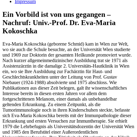
Impressum
Ein Vorbild ist von uns gegangen –
Nachruf: Univ.-Prof. Dr. Eva-Maria
Kokoschka
Eva-Maria Kokoschka (geborene Schmid) kam in Wien zur Welt,
wo sie auch die Schule besuchte, an der Universität Wien studierte
und 1969 zur Doktorin der gesamten Heilkunde promoviert wurde.
Nach kurzer allgemeinmedizinischer Ausbildung trat sie 1971 als
Assistenzärztin in die damalige 2. Universitäts-Hautklinik in Wien
ein, wo sie Ihre Ausbildung zur Fachärztin für Haut- und
Geschlechtskrankheiten unter der Leitung von Prof. Gustav
Niebauer (1924-1988) absolvierte und 1975 abschloss. Wie
Publikationen aus dieser Zeit belegen, galt ihr wissenschaftliches
Interesse bereits in diesen ersten Jahren vor allem dem
fortgeschrittenen Melanom, einer damals als unbehandelbar
geltenden Erkrankung. Zu einem Zeitpunkt, als die
Tumorimmunologie noch in ihren Kinderschuhen steckte, befasste
sich Eva-Maria Kokoschka bereits mit der Immunpathologie dieser
Erkrankung und ersten Versuchen zur Immuntherapie. Sie erhielt
1979 die Lehrbefugnis als Universitätsdozentin der Universität Wien
und 1985 den Berufstitel einer Außerordentlichen